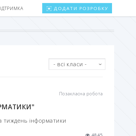
ПІДТРИМКА
ДОДАТИ РОЗРОБКУ
- всі класи -
Позакласна робота
РМАТИКИ"
а тиждень інформатики
4845