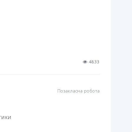
4833
Позакласна робота
тики