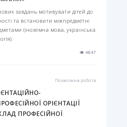
нових завдань мотивувати дітей до
ості та встановити міжпредметні
дметами (іноземна мова, українська
гія).
4847
Позакласна робота
ІЄНТАЦІЙНО-
РОФЕСІЙНОЇ ОРІЄНТАЦІЇ
КЛАД ПРОФЕСІЙНОЇ
"