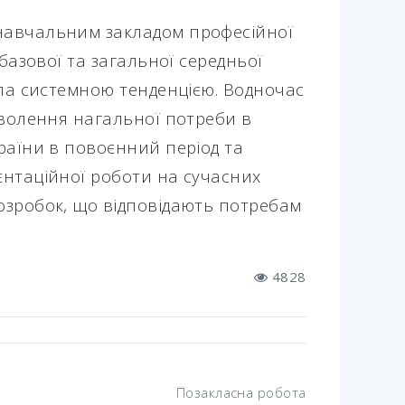
навчальним закладом професійної
 базової та загальної середньої
ала системною тенденцією. Водночас
оволення нагальної потреби в
раїни в повоєнний період та
єнтаційної роботи на сучасних
озробок, що відповідають потребам
4828
Позакласна робота