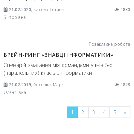
21.02.2020
, Катола Тетяна
4830
Вікторівна
Позакласна робота
БРЕЙН-РИНГ «ЗНАВЦІ ІНФОРМАТИКИ»
Сценарій змагання між командами учнів 5-х
(паралельних) класів з інформатики.
21.02.2019
, Антонюк Марія
4828
Оленсіївна
1
2
3
4
5
»