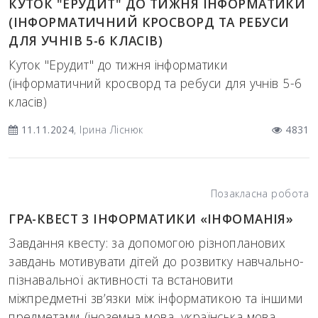
КУТОК "ЕРУДИТ" ДО ТИЖНЯ ІНФОРМАТИКИ
(ІНФОРМАТИЧНИЙ КРОСВОРД ТА РЕБУСИ
ДЛЯ УЧНІВ 5-6 КЛАСІВ)
Куток "Ерудит" до тижня інформатики
(інформатичний кросворд та ребуси для учнів 5-6
класів)
11.11.2024
, Ірина Ліснюк
4831
Позакласна робота
ГРА-КВЕСТ З ІНФОРМАТИКИ «ІНФОМАНІЯ»
Завдання квесту: за допомогою різнопланових
завдань мотивувати дітей до розвитку навчально-
пізнавальної активності та встановити
міжпредметні зв’язки між інформатикою та іншими
предметами (іноземна мова, українська мова,