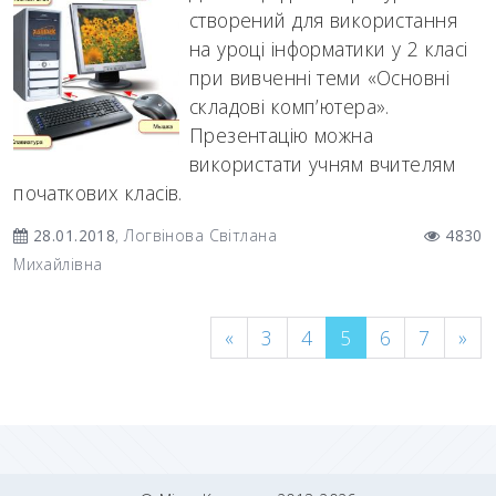
створений для використання
на уроці інформатики у 2 класі
при вивченні теми «Основні
складові комп’ютера».
Презентацію можна
використати учням вчителям
початкових класів.
28.01.2018
, Логвінова Світлана
4830
Михайлівна
«
3
4
5
6
7
»