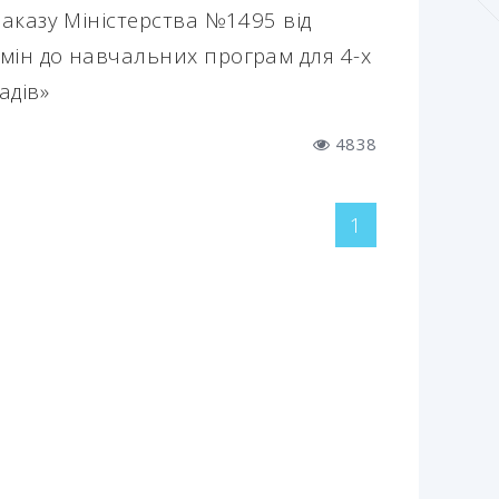
Наказу Міністерства №1495 від
змін до навчальних програм для 4-х
адів»
4838
1