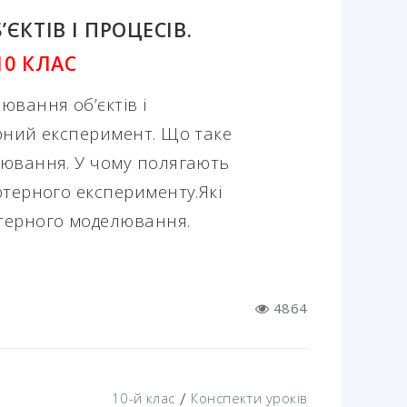
КТІВ І ПРОЦЕСІВ.
10 КЛАС
вання об’єктів і
рний експеримент. Що таке
ювання. У чому полягають
ютерного експерименту.Які
терного моделювання.
4864
/
10-й клас
Конспекти уроків