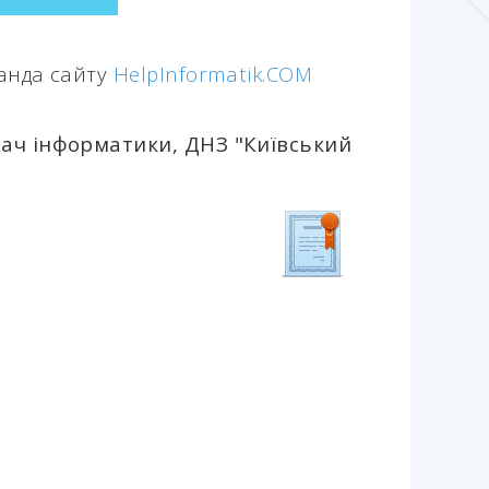
манда сайту
HelpInformatik.COM
дач інформатики, ДНЗ "Київський