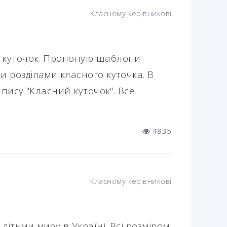
Класному керівникові
 куточок. Пропоную шаблони
и розділами класного куточка. В
апису "Класний куточок". Все
4835
Класному керівникові
ітьми миру в Україні. Всі розміром