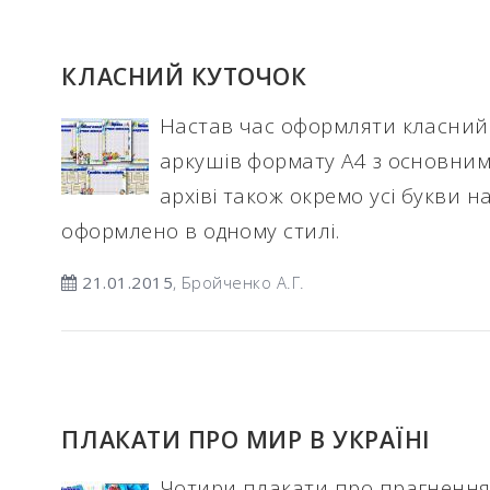
КЛАСНИЙ КУТОЧОК
Настав час оформляти класний
аркушів формату А4 з основним
архіві також окремо усі букви н
оформлено в одному стилі.
21.01.2015
, Бройченко А.Г.
ПЛАКАТИ ПРО МИР В УКРАЇНІ
Чотири плакати про прагнення д