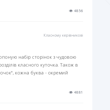
4856
Класному керівникові
опоную набір сторінок з чудовою
озділів класного куточка. Також в
точок", кожна буква - окремий
4881