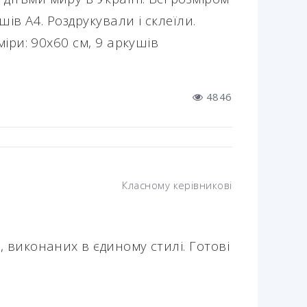
шів А4. Роздрукували і склеїли.
міри: 90х60 см, 9 аркушів
4846
Класному керівникові
, виконаних в єдиному стилі. Готові