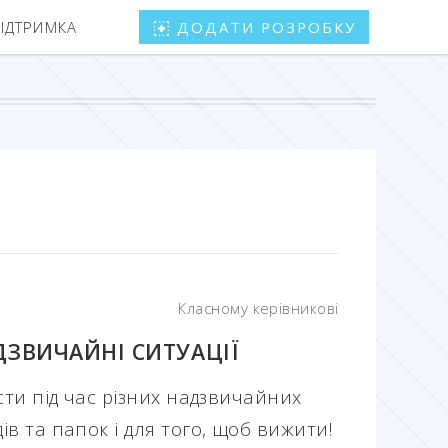
ПІДТРИМКА
ДОДАТИ РОЗРОБКУ
Класному керівникові
ДЗВИЧАЙНІ СИТУАЦІЇ
сти під час різних надзвичайних
ів та папок і для того, щоб вижити!