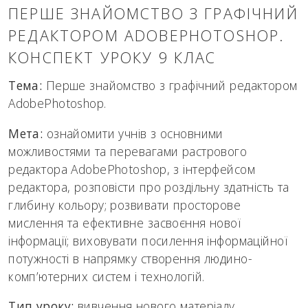
ПЕРШЕ ЗНАЙОМСТВО З ГРАФІЧНИЙ
РЕДАКТОРОМ ADOBEPHOTOSHOP.
КОНСПЕКТ УРОКУ 9 КЛАС
Тема:
Перше знайомство з графічний редактором
AdobePhotoshop.
Мета:
ознайомити учнів з основними
можливостями та перевагами растрового
редактора AdobePhotoshop, з інтерфейсом
редактора, розповісти про роздільну здатність та
глибину кольору; розвивати просторове
мислення та ефективне засвоєння нової
інформації; виховувати посилення інформаційної
потужності в напрямку створення людино-
комп’ютерних систем і технологій.
Тип уроку:
вивчення нового матеріалу