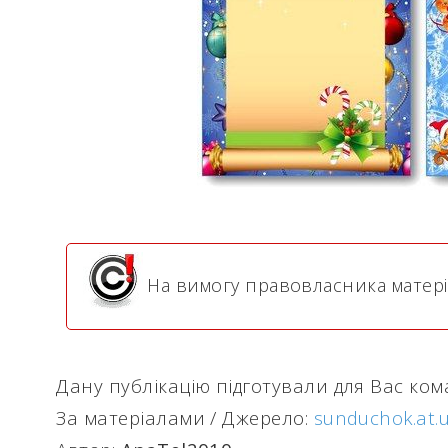
На вимогу правовласника матері
Дану публікацію підготували для Вас ко
За матеріалами / Джерело:
sunduchok.at.