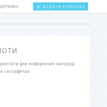
ПІДТРИМКА
ДОДАТИ РОЗРОБКУ
МОТИ
ористати для новорічних нагород
 і естафетах.