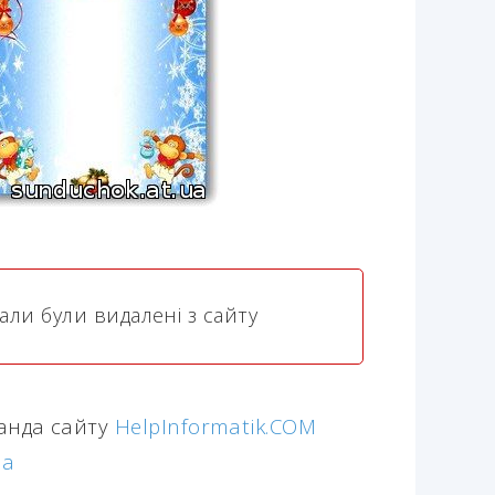
али були видалені з сайту
манда сайту
HelpInformatik.COM
ua