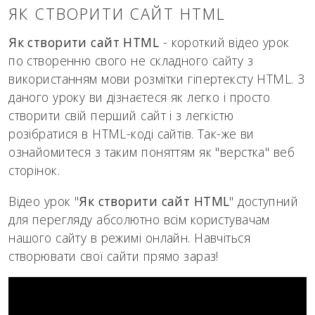
ЯК СТВОРИТИ САЙТ HTML
Як створити сайт HTML
- короткий відео урок
по створенню свого не складного сайту з
використанням мови розмітки гіпертексту HTML. З
даного уроку ви дізнаєтеся як легко і просто
створити свій перший сайт і з легкістю
розібратися в HTML-коді сайтів. Так-же ви
ознайомитеся з таким поняттям як "верстка" веб
сторінок.
Відео урок "
Як створити сайт HTML
" доступний
для перегляду абсолютно всім користувачам
нашого сайту в режимі онлайн. Навчіться
створювати свої сайти прямо зараз!