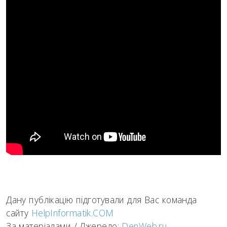
Дану публікацію підготували для Вас команда
сайту
HelpInformatik.COM
За матеріалами / Джерело:
DenWeb.ru