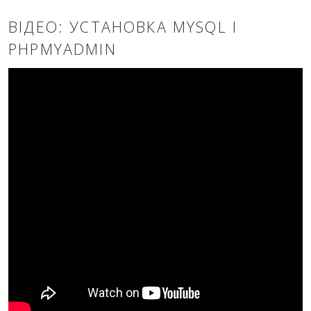
ВІДЕО: УСТАНОВКА MYSQL І
PHPMYADMIN