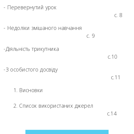
- Перевернутий урок
с. 8
- Недоліки змішаного навчання
с. 9
-Діяльність трикутника
с.10
-З особистого досвіду
с.11
Висновки
с.1
Список використаних джерел
с.14