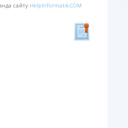
манда сайту
HelpInformatik.COM