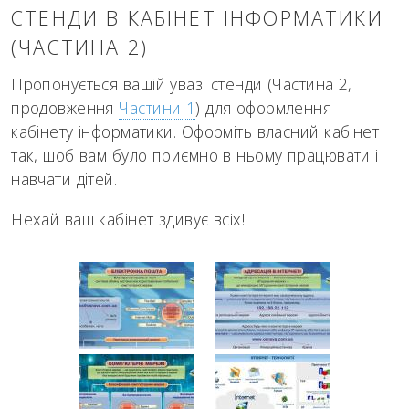
СТЕНДИ В КАБІНЕТ ІНФОРМАТИКИ
(ЧАСТИНА 2)
Пропонується
в
ашій
увазі
стенди
(
Частина
2,
продо
в
ження
Частини
1
) для
оформлення
кабінету
інформатики
.
Оформіть
в
ласний
кабінет
так, шоб в
ам
було
приємно
в
ньому
працю
вати і
на
в
чати
дітей
.
Нехай
в
аш
кабінет
здив
ує
всіх!