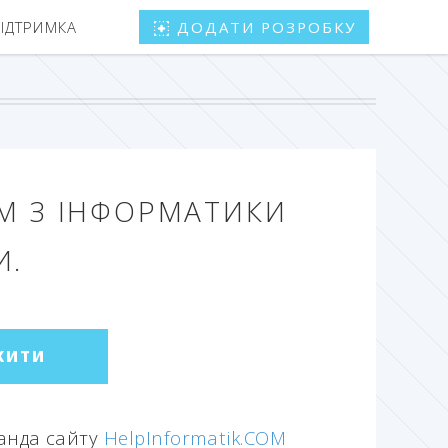
ПІДТРИМКА
ДОДАТИ РОЗРОБКУ
М З ІНФОРМАТИКИ
И.
ЖИТИ
манда сайту
HelpInformatik.COM