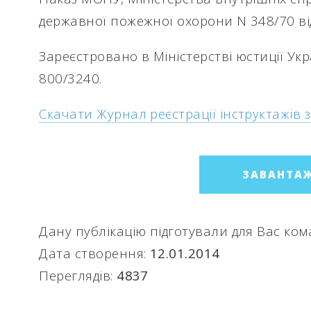
держа
вної
пожежної
охорони
N 348/70 в
Зареєстро
вано в
Міністерст
ві
юстиції
Укр
800/3240.
Скачати
Журнал
реєстрації
інструктажі
в 
ЗАВАНТА
Дану публікацію підготували для Вас ко
Дата створення:
12.01.2014
Переглядів:
4837