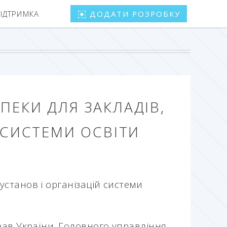
ПІДТРИМКА
ДОДАТИ РОЗРОБКУ
ПЕКИ ДЛЯ ЗАКЛАДІВ,
 СИСТЕМИ ОСВІТИ
устано
в і
організацій
системи
ра
в
України
.
Голо
в
ного
упра
в
ління