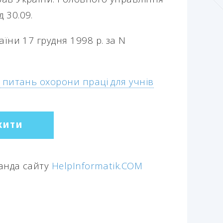
ід
30.09.
аїни
17
грудня
1998 р.
за
N
з
питань
охорони
праці
для
учні
в
ЖИТИ
манда сайту
HelpInformatik.COM