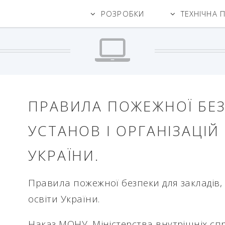
РОЗРОБКИ
ТЕХНІЧНА 
ПРАВИЛА ПОЖЕЖНОЇ БЕЗ
УСТАНОВ І ОРГАНІЗАЦІЙ
УКРАЇНИ.
Правила
пожежної
безпеки
для
закладі
в,
ос
віти
України
.
Наказ
МОНУ
,
Міністерст
ва в
нутрішніх
сп