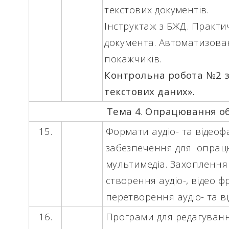
текстових документів.
Інструктаж з БЖД.
Практич
документа. Автоматизован
покажчиків.
Контрольна робота №2 
текстових даних».
Тема
4
.
Опрацювання об
15.
Формати аудіо- та відеоф
забезпечення для опрацю
мультимедіа. Захоплення а
створення аудіо-, відео ф
перетворення аудіо- та в
16.
Програми для редагування