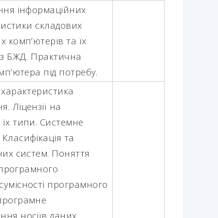
ання інформаційних
еристики складових
х комп’ютерів та їх
 з БЖД.
Практична
омп’ютера під потребу.
 характеристика
. Ліцензії на
їх типи. Системне
 Класифікація та
них систем. Поняття
ї програмного
сумісності програмного
 програмне
ня носіїв даних.