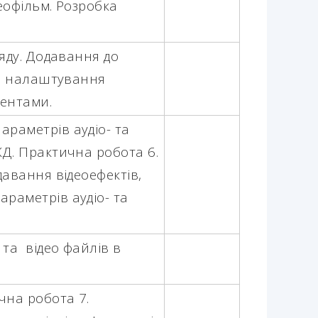
еофільм. Розробка
ряду. Додавання до
та налаштування
ментами.
раметрів аудіо- та
ЖД.
Практична робота 6.
давання відеоефектів,
раметрів аудіо- та
 та відео файлів в
чна робота 7.