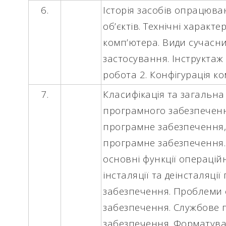
6.
Історія засобів опрацюв
об’єктів. Технічні характ
комп’ютера. Види сучасни
застосування. Інструктаж
робота 2
. Конфігурація к
7.
Класифікація та загальна
програмного забезпечення
програмне забезпечення, 
програмне забезпечення.
основні функції операцій
інсталяції та деінсталяці
забезпечення. Проблеми 
забезпечення. Службове
забезпечення. Форматуван