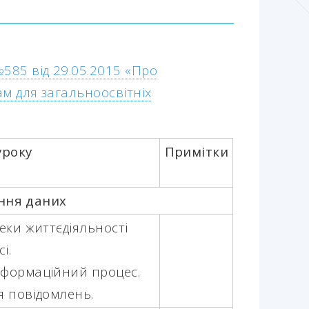
585 від 29.05.2015 «Про
м для загальноосвітніх
уроку
Примітки
ання даних
еки життєдіяльності
і.
нформаційний процес.
я повідомлень.