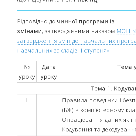
Відповідно
до
чинної програми
із
змінами
, затвердженими наказом
МОН
№
затвердження змін до навчальних програ
навчальних закладів ІІ ступеня»
№
Дата
Тема 
уроку
уроку
Тема 1. Кодув
1.
Правила поведінки і безп
(БЖ) в комп’ютерному клас
Опрацювання даних як і
Кодування та декодуванн