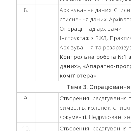
8.
Архівування даних. Стисн
стиснення даних. Архівато
Операції над архівами.
Інструктаж з БЖД.
Практич
Архівування та розархіву
Контрольна робота №1 з
даних», «Апаратно-про
комп’ютера»
Тема 3. Опрацювання
9.
Створення, редагування 
символів, колонок, списк
документі. Недруковані зн
10.
Створення, редагування 