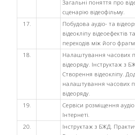
Загальні поняття про від
сценарію відеофільму.
17.
Побудова аудіо- та відео
відеокліпу відеоефектів 
переходів між його фраг
18.
Налаштування часових па
відеоряду. Інструктаж з Б
Створення відеокліпу. До
налаштування часових па
відеоряду.
19.
Сервіси розміщення аудіо
Інтернеті.
20.
Інструктаж з БЖД.
Практи