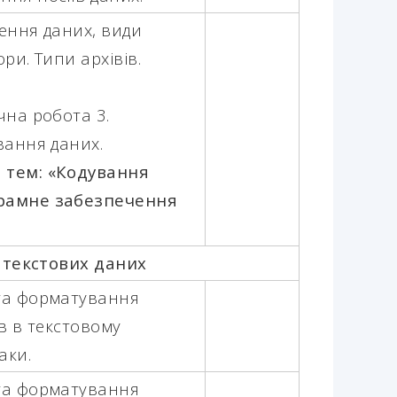
ення даних, види
ри. Типи архівів.
на робота 3.
вання даних.
 тем: «Кодування
грамне забезпечення
 текстових даних
та форматування
ів в текстовому
аки.
та форматування