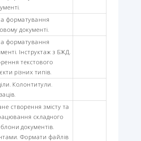
ументі.
та форматування
товому документі.
та форматування
менті. Інструктаж з БЖД.
рення текстового
єкти різних типів.
діли. Колонтитули.
аців.
не створення змісту та
рацювання складного
блони документів.
ентами. Формати файлів