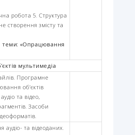
на робота 5.
Структура
е створення змісту та
з теми: «Опрацювання
’єктів мультимедіа
айлів. Програмне
вання об’єктів
удіо та відео,
рагментів. Засоби
ідеоформатів.
 аудіо- та відеоданих.