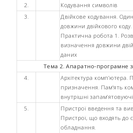
2.
Кодування символів
3.
Двійкове кодування. Оди
довжини двійкового коду.
Практична робота 1
. Роз
визначення довжини двій
даних
Тема 2. Апаратно-програмне 
4.
Архітектура комп’ютера. 
призначення. Пам'ять ком
внутрішні запам’ятовуючі
5.
Пристрої введення та ви
Пристрої, що входять до 
обладнання.