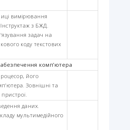
ниці вимірювання
 Інструктаж з БЖД.
в‘язування задач на
кового коду текстових
забезпечення комп’ютера
Процесор, його
п’ютера. Зовнішні та
 пристрої.
ведення даних.
складу мультимедійного