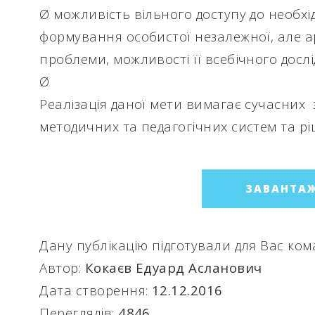
Ø можливість вільного доступу до необхі
формування особистої незалежної, але ар
проблеми, можливості її всебічного досл
Ø
Реалізація даної мети вимагає сучасних 
методичних та педагогічних систем та р
ЗАВАНТА
Дану публікацію підготували для Вас ко
Автор:
Кокаєв Едуард Асланович
Дата створення:
12.12.2016
Переглядів:
4846