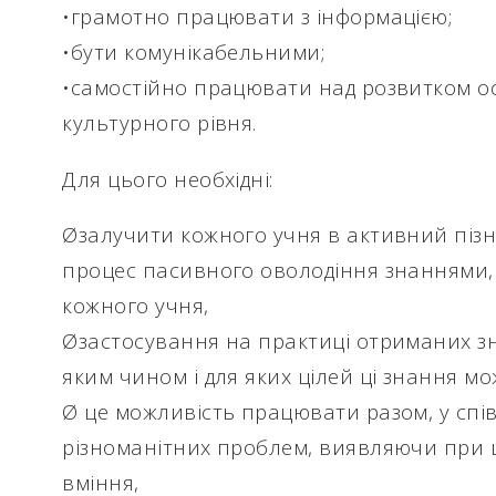
•грамотно працювати з інформацією;
•бути комунікабельними;
•самостійно працювати над розвитком осо
культурного рівня.
Для цього необхідні:
Øзалучити кожного учня в активний піз
процес пасивного оволодіння знаннями, 
кожного учня,
Øзастосування на практиці отриманих зна
яким чином і для яких цілей ці знання мо
Ø це можливість працювати разом, у спів
різноманітних проблем, виявляючи при 
вміння,