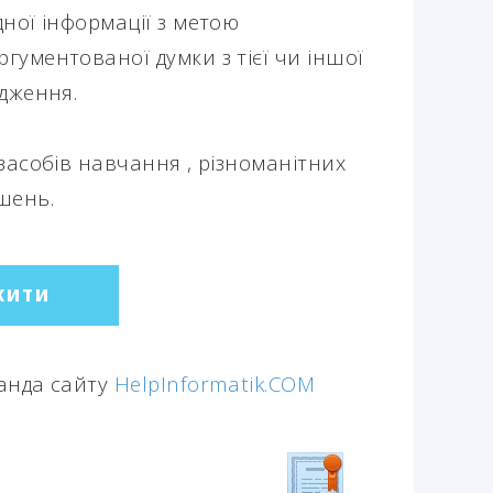
дної інформації з метою
гументованої думки з тієї чи іншої
ідження.
засобів навчання , різноманітних
ішень.
ЖИТИ
манда сайту
HelpInformatik.COM