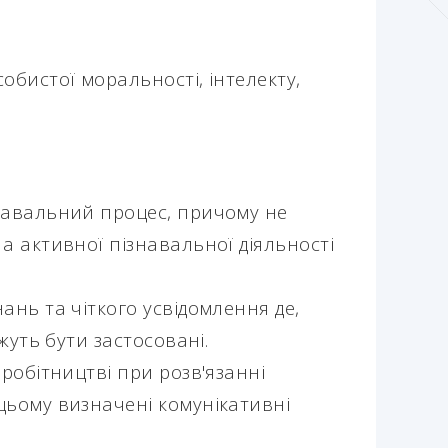
бистої моральності, інтелекту,
навальний процес, причому не
а активної пізнавальної діяльності
нь та чіткого усвідомлення де,
жуть бути застосовані.
робітництві при розв'язанні
цьому визначені комунікативні