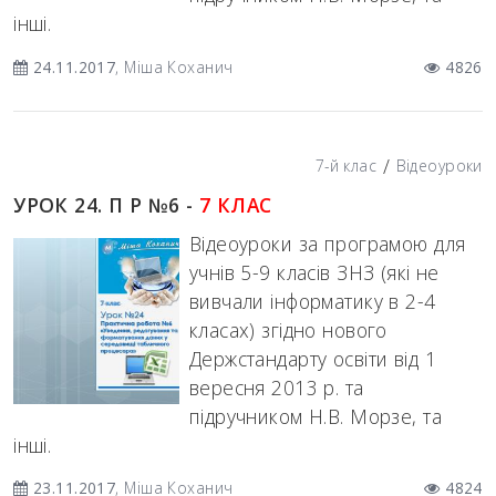
інші.
24.11.2017
, Міша Коханич
4826
/
7-й клас
Відеоуроки
УРОК 24. П Р №6 -
7 КЛАС
Відеоуроки за програмою для
учнів 5-9 класів ЗНЗ (які не
вивчали інформатику в 2-4
класах) згідно нового
Держстандарту освіти від 1
вересня 2013 р. та
підручником Н.В. Морзе, та
інші.
23.11.2017
, Міша Коханич
4824