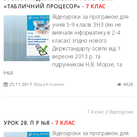
«ТАБЛИЧНИЙ ПРОЦЕСОР» -
7 КЛАС
Відеоуроки за програмою для
учнів 5-9 класів ЗНЗ (які не
вивчали інформатику в 2-4
класах) згідно нового
Держстандарту освіти від 1
вересня 2013 р. та
підручником Н.В. Морзе, та
інші.
25.11.2017
, Міша Коханич
4826
/
7-й клас
Відеоуроки
УРОК 28. П Р №8 -
7 КЛАС
Відеоуроки за програмою для