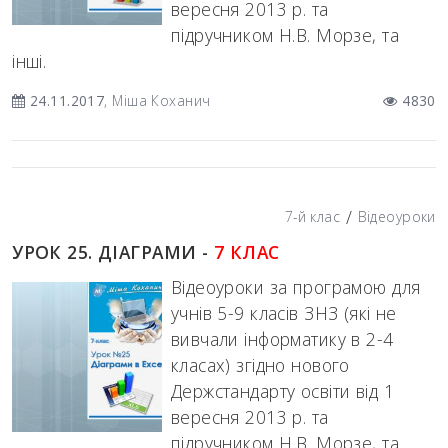
вересня 2013 р. та
підручником Н.В. Морзе, та
інші.
24.11.2017
, Міша Коханич
4830
/
7-й клас
Відеоуроки
УРОК 25. ДІАГРАМИ -
7 КЛАС
Відеоуроки за програмою для
учнів 5-9 класів ЗНЗ (які не
вивчали інформатику в 2-4
класах) згідно нового
Держстандарту освіти від 1
вересня 2013 р. та
підручником Н.В. Морзе, та