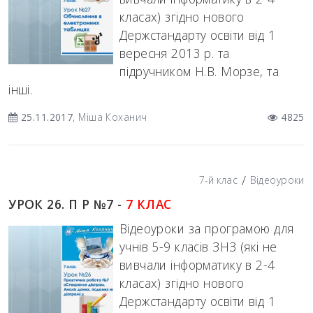
класах) згідно нового
Держстандарту освіти від 1
вересня 2013 р. та
підручником Н.В. Морзе, та
інші.
25.11.2017
, Міша Коханич
4825
/
7-й клас
Відеоуроки
УРОК 26. П Р №7 -
7 КЛАС
Відеоуроки за програмою для
учнів 5-9 класів ЗНЗ (які не
вивчали інформатику в 2-4
класах) згідно нового
Держстандарту освіти від 1